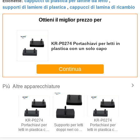
cappucci di plastica per lattine da letto
Etichette:
,
supporti di lamiere di plastica
cappucci di lamina di ricambio
,
Ottieni il miglior prezzo per
KR-P0274 Portachiavi per letti in
plastica con un solo capo
Continua
Altre apparecchiature
Più
0273
KR-P0274
KR-P0273
KR-P0274
per letti
Portachiavi per
Supporto per letti
Portachiavi per
eri con
letti in plastica con
doppi neri con
letti in plastica con
te larghe
un solo capo
portalatte larghe
un solo capo
 mm
57 mm