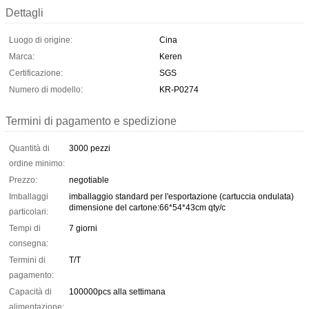
Dettagli
Luogo di origine:
Cina
Marca:
Keren
Certificazione:
SGS
Numero di modello:
KR-P0274
Termini di pagamento e spedizione
Quantità di
3000 pezzi
ordine minimo:
Prezzo:
negotiable
Imballaggi
imballaggio standard per l'esportazione (cartuccia ondulata)
dimensione del cartone:66*54*43cm qty/c
particolari:
Tempi di
7 giorni
consegna:
Termini di
T/T
pagamento:
Capacità di
100000pcs alla settimana
alimentazione: