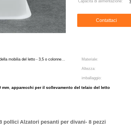
Capacità di alimentazione:
3
Contattaci
ella mobilia del letto - 3,5 o colonne
Materiale:
i
Altezza:
imballaggio:
20 mm
apparecchi per il sollevamento del telaio del letto
,
 8 pollici Alzatori pesanti per divani- 8 pezzi