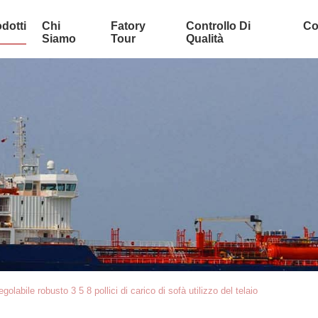
dotti
Chi
Fatory
Controllo Di
Co
Siamo
Tour
Qualità
bile robusto 3 5 8 pollici di carico di sofà utilizzo del telaio