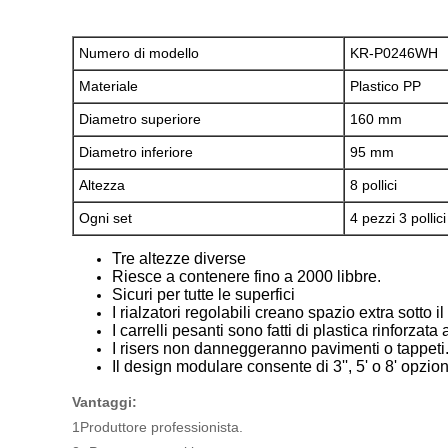
Numero di modello
KR-P0246WH
Materiale
Plastico PP
Diametro superiore
160 mm
Diametro inferiore
95 mm
Altezza
8 pollici
Ogni set
4 pezzi 3 pollici
Tre altezze diverse
Riesce a contenere fino a 2000 libbre.
Sicuri per tutte le superfici
I rialzatori regolabili creano spazio extra sotto il 
I carrelli pesanti sono fatti di plastica rinforza
I risers non danneggeranno pavimenti o tappeti
Il design modulare consente di 3'', 5' o 8' opzioni
Vantaggi:
1Produttore professionista.