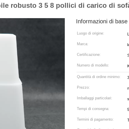
obusto 3 5 8 pollici di carico di sofà 
Informazioni di base
Luogo di origine:
Marca:
Certificazione:
Numero di modello:
Quantità di ordine minimo:
Prezzo:
n
Imballaggi particolari:
Tempi di consegna:
Termini di pagamento: