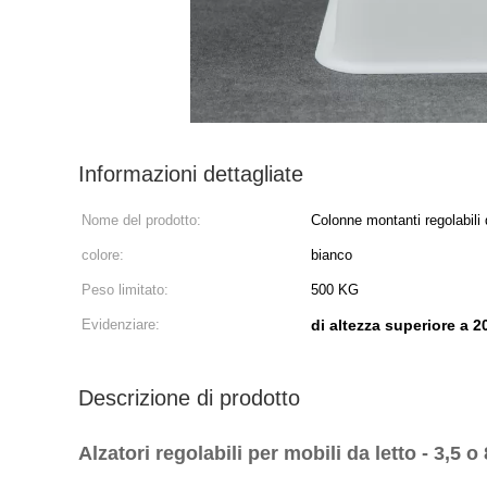
Informazioni dettagliate
Nome del prodotto:
Colonne montanti regolabili d
montanti resistenti a 8 pollic
colore:
bianco
Peso limitato:
500 KG
Evidenziare:
di altezza superiore a 
Descrizione di prodotto
Alzatori regolabili per mobili da letto - 3,5 o