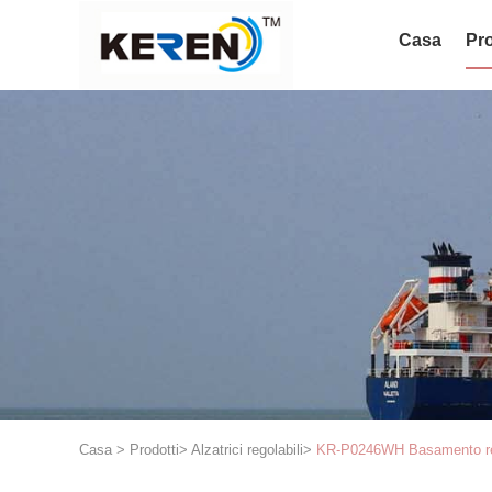
Casa
Pro
Casa
>
Prodotti
>
Alzatrici regolabili
>
KR-P0246WH Basamento regola