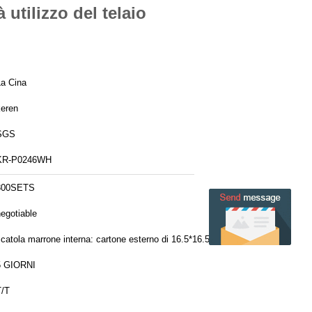
utilizzo del telaio
La Cina
keren
SGS
KR-P0246WH
300SETS
egotiable
scatola marrone interna: cartone esterno di 16.5*16.5*38.5cm: 51*51*41cm
40HQ: 621Cartons 45HQ: 702C
5 GIORNI
T/T