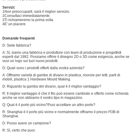
Servizi:
1Non preoccuparti, sarà il miglior servizio.
2Consultaci immediatamente.
3Ti richiameremo la prima volta.
4E' un piacere.
Domande frequenti
D: Siete fabbrica?
A: Sì, siamo una fabbrica e produttore con team di produzione e progettisti
esperti dal 1982. Possiamo offrire il disegno 2D o 3D come esigenza, anche se
vuoi un logo sui tuoi nuovi prodotti.
D: Quali sono i prodotti offerti dalla vostra azienda?
A: Offriamo varietà di gambe di divano in plastica, risorsie per letti, parti di
mobili, plastica 1 Hardware Mould Making.
D: Riguardo la gamba del divano, qual è il miglior vantaggio?
R: Il miglior vantaggio è che il filo può essere cambiato e offerto come richiesta
anche se non abbiamo il vostro tipo in magazzino.
Q: Qual è il porto più vicino?Puoi accettare un altro porto?
R: Shanghai è il porto più vicino e normalmente offriamo il prezzo FOB di
Shanghai.
D: Posso avere un campione?
R: Sì, certo che puoi.