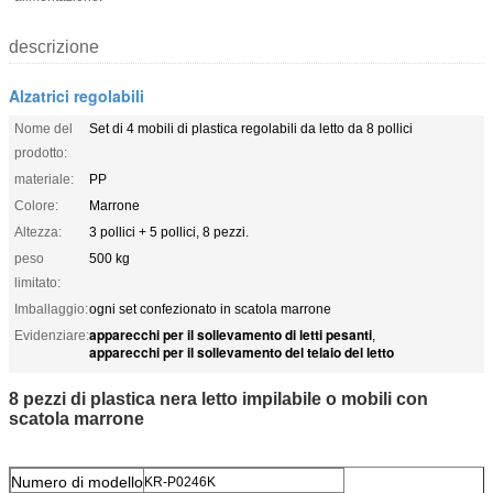
descrizione
Alzatrici regolabili
Nome del
Set di 4 mobili di plastica regolabili da letto da 8 pollici
prodotto:
materiale:
PP
Colore:
Marrone
Altezza:
3 pollici + 5 pollici, 8 pezzi.
peso
500 kg
limitato:
Imballaggio:
ogni set confezionato in scatola marrone
apparecchi per il sollevamento di letti pesanti
Evidenziare:
,
apparecchi per il sollevamento del telaio del letto
8 pezzi di plastica nera letto impilabile o mobili con
scatola marrone
Numero di modello
KR-P0246K