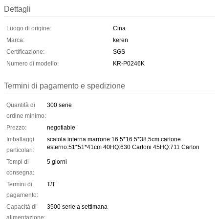
Dettagli
Luogo di origine:
Cina
Marca:
keren
Certificazione:
SGS
Numero di modello:
KR-P0246K
Termini di pagamento e spedizione
Quantità di
300 serie
ordine minimo:
Prezzo:
negotiable
Imballaggi
scatola interna marrone:16.5*16.5*38.5cm cartone
esterno:51*51*41cm 40HQ:630 Cartoni 45HQ:711 Carton
particolari:
Tempi di
5 giorni
consegna:
Termini di
T/T
pagamento:
Capacità di
3500 serie a settimana
alimentazione: