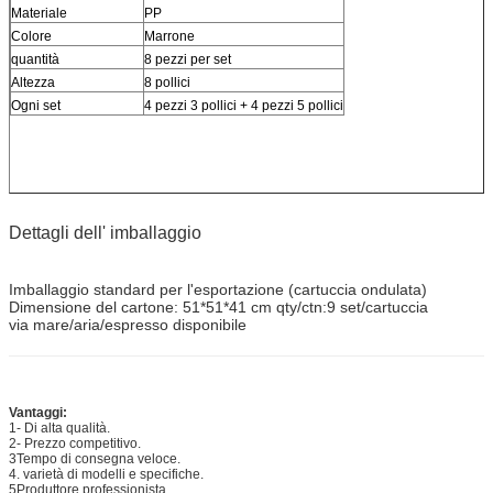
Materiale
PP
Colore
Marrone
quantità
8 pezzi per set
Altezza
8 pollici
Ogni set
4 pezzi 3 pollici + 4 pezzi 5 pollici
Dettagli dell' imballaggio
Imballaggio standard per l'esportazione (cartuccia ondulata)
Dimensione del cartone: 51*51*41 cm qty/ctn:9 set/cartuccia
via mare/aria/espresso disponibile
Vantaggi:
1- Di alta qualità.
2- Prezzo competitivo.
3Tempo di consegna veloce.
4. varietà di modelli e specifiche.
5Produttore professionista.