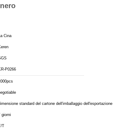
 nero
La Cina
Keren
SGS
KR-P0266
2000pcs
egotiable
imensione standard del cartone dell'imballaggio dell'esportazione (cartone
ondulato): 65*50*47cm 52
 giorni
T/T