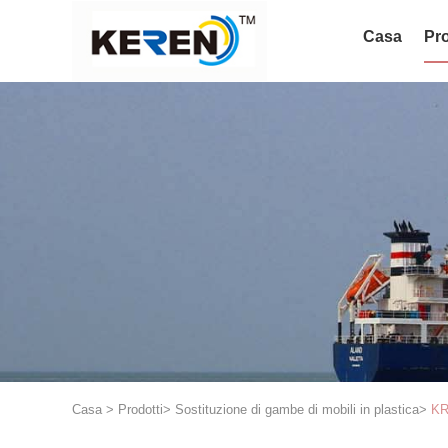
Casa
Pro
Casa
>
Prodotti
>
Sostituzione di gambe di mobili in plastica
>
KR