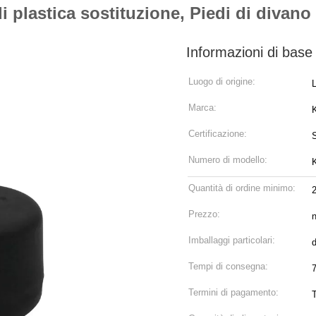
 plastica sostituzione, Piedi di divano
Informazioni di base
Luogo di origine:
Marca:
Certificazione:
Numero di modello:
Quantità di ordine minimo:
Prezzo:
n
Imballaggi particolari:
d
Tempi di consegna:
7
Termini di pagamento: