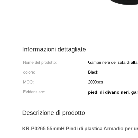
Informazioni dettagliate
Nome del prodotto:
Gambe nere del sofà di alta
all'ingrosso della mobilia
colore:
Black
MOQ:
2000pcs
Evidenziare:
piedi di divano neri
gam
,
Descrizione di prodotto
KR-P0265 55mmH Piedi di plastica Armadio per us