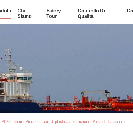
dotti
Chi
Fatory
Controllo Di
Co
Siamo
Tour
Qualità
-P0266 55mm Piedi di mobili di plastica sostituzione, Piedi di divano nero