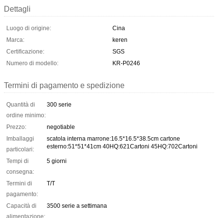
Dettagli
Luogo di origine:
Cina
Marca:
keren
Certificazione:
SGS
Numero di modello:
KR-P0246
Termini di pagamento e spedizione
Quantità di
300 serie
ordine minimo:
Prezzo:
negotiable
Imballaggi
scatola interna marrone:16.5*16.5*38.5cm cartone
esterno:51*51*41cm 40HQ:621Cartoni 45HQ:702Cartoni
particolari:
Tempi di
5 giorni
consegna:
Termini di
T/T
pagamento:
Capacità di
3500 serie a settimana
alimentazione: