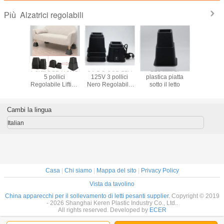
Alzatrici regolabili
Più
iendly
Porta USB ROHS
5V DC USB 12A
223 mm di
SGS Mate
 forma di
5 pollici
125V 3 pollici
plastica piatta
ad alta pr
m 4pcs
Regolabile Lifting
Nero Regolabile
sotto il letto
4PCS 
di base
letto pesante
Lift letto riser
Extender
abile
mobili da
Cambi la lingua
Italian
Casa
|
Chi siamo
|
Mappa del sito
|
Privacy Policy
Vista da tavolino
China apparecchi per il sollevamento di letti pesanti supplier.
Copyright © 2019
- 2026 Shanghai Keren Plastic Industry Co., Ltd..
All rights reserved. Developed by
ECER