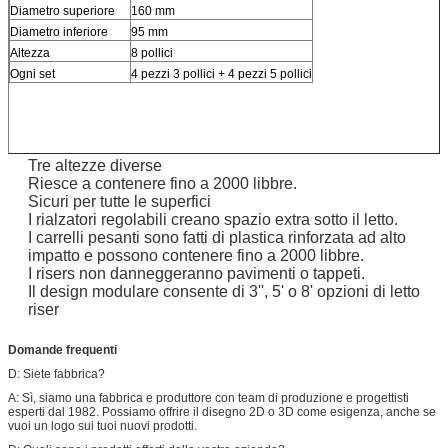
Diametro superiore
160 mm
Diametro inferiore
95 mm
Altezza
8 pollici
Ogni set
4 pezzi 3 pollici + 4 pezzi 5 pollici
Tre altezze diverse
Riesce a contenere fino a 2000 libbre.
Sicuri per tutte le superfici
I rialzatori regolabili creano spazio extra sotto il letto.
I carrelli pesanti sono fatti di plastica rinforzata ad alto
impatto e possono contenere fino a 2000 libbre.
I risers non danneggeranno pavimenti o tappeti.
Il design modulare consente di 3'', 5' o 8' opzioni di letto
riser
Domande frequenti
D: Siete fabbrica?
A: Sì, siamo una fabbrica e produttore con team di produzione e progettisti
esperti dal 1982. Possiamo offrire il disegno 2D o 3D come esigenza, anche se
vuoi un logo sui tuoi nuovi prodotti.