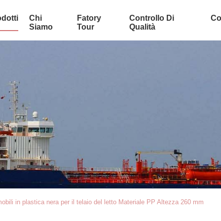
dotti
Chi
Fatory
Controllo Di
Co
Siamo
Tour
Qualità
bili in plastica nera per il telaio del letto Materiale PP Altezza 260 mm