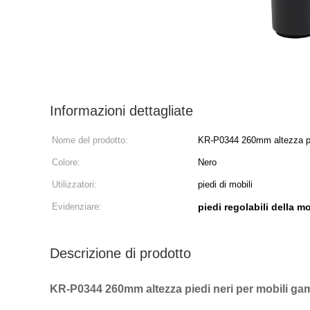
Informazioni dettagliate
Nome del prodotto:
KR-P0344 260mm altezza pied
letto
Colore:
Nero
Utilizzatori:
piedi di mobili
Evidenziare:
piedi regolabili della mo
Descrizione di prodotto
KR-P0344 260mm altezza piedi neri per mobili gamb