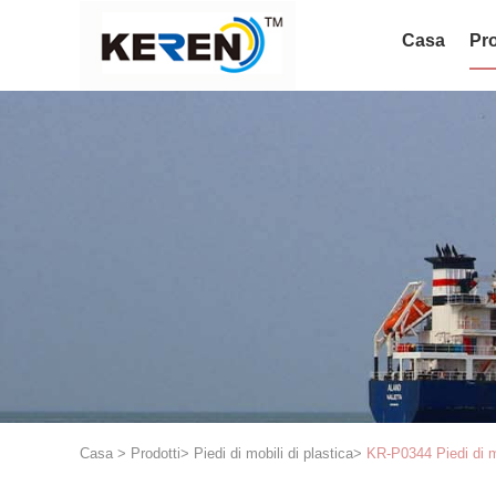
Casa
Pro
Casa
>
Prodotti
>
Piedi di mobili di plastica
>
KR-P0344 Piedi di mo