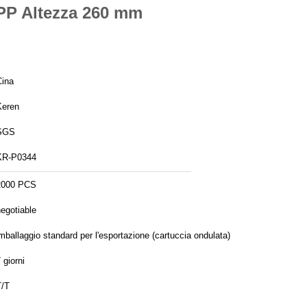
e PP Altezza 260 mm
Cina
Keren
SGS
KR-P0344
2000 PCS
egotiable
mballaggio standard per l'esportazione (cartuccia ondulata)
 giorni
T/T