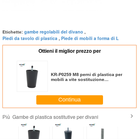
gambe regolabili del divano
Etichette:
,
Piedi da tavolo di plastica
Piede di mobili a forma di L
,
Ottieni il miglior prezzo per
KR-P0259 M8 perni di plastica per
mobili a vite sostituzione
70*50*100mm Facile da installare
Continua
Gambe di plastica sostitutive per divani
Più