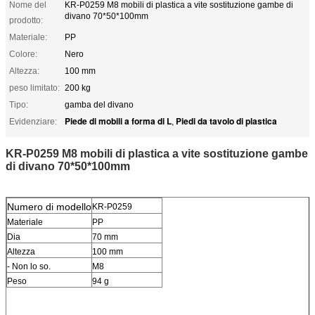
Nome del
KR-P0259 M8 mobili di plastica a vite sostituzione gambe di
divano 70*50*100mm
prodotto:
Materiale:
PP
Colore:
Nero
Altezza:
100 mm
peso limitato:
200 kg
Tipo:
gamba del divano
Piede di mobili a forma di L
Piedi da tavolo di plastica
Evidenziare:
,
KR-P0259 M8 mobili di plastica a vite sostituzione gambe
di divano 70*50*100mm
Numero di modello
KR-P0259
Materiale
PP
Dia
70 mm
Altezza
100 mm
- Non lo so.
M8
Peso
94 g