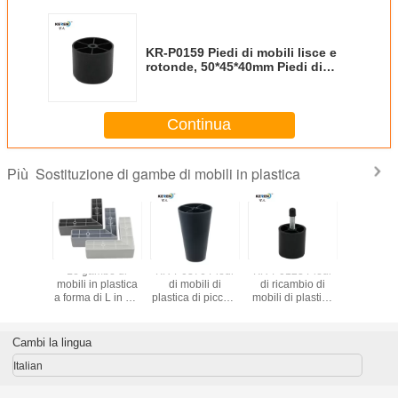
KR-P0159 Piedi di mobili lisce e
rotonde, 50*45*40mm Piedi di
plastica per letti
Continua
Sostituzione di gambe di mobili in plastica
Più
Le gambe di
KR-P0376 Piedi
KR-P0123 Piedi
Le gam
mobili in plastica
di mobili di
di ricambio di
mobili in 
a forma di L in PP
plastica di piccole
mobili di plastica
a forma di
60 mm
dimensioni
Divano Piede
60 
sostituti regolabili
Nero Colore
per la casa
Rotondo
Cambi la lingua
abitativa
Italian