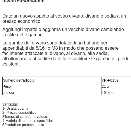
divani 50*45*40mm
Date un nuovo aspetto al vostro divano, divano o sedia a un
prezzo economico.
Aggiungi impatto o aggiorna un vecchio divano cambiando
lo stile delle gambe.
Le gambe del divano sono dotate di un bullone per
appendiabiti da 5/16" o M8 in modo che possano essere
facilmente attaccate al divano, al divano, alla sedia,
all'ottomana o al sedile da letto e sostituire le gambe o i piedi
esistenti.
Numero dell'articolo
KR-P0159
Peso
21 g
altezza
40 mm
Vantaggi:
1- Di alta qualità.
2- Prezzo competitivo.
3Tempo di consegna veloce.
4. varietà di modelli e specifiche.
5Produttore professionista.