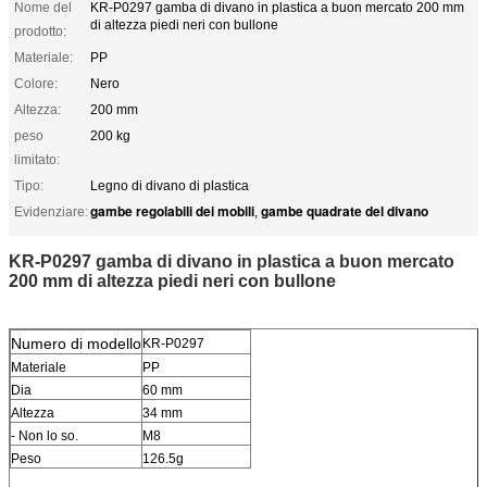
Nome del
KR-P0297 gamba di divano in plastica a buon mercato 200 mm
di altezza piedi neri con bullone
prodotto:
Materiale:
PP
Colore:
Nero
Altezza:
200 mm
peso
200 kg
limitato:
Tipo:
Legno di divano di plastica
gambe regolabili dei mobili
gambe quadrate del divano
Evidenziare:
,
KR-P0297 gamba di divano in plastica a buon mercato
200 mm di altezza piedi neri con bullone
Numero di modello
KR-P0297
Materiale
PP
Dia
60 mm
Altezza
34 mm
- Non lo so.
M8
Peso
126.5g