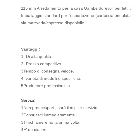
115 mm Arredamento per la casa Gambe durevoli per letti Ga
Imballaggio standard per l'esportazione (cartuccia ondulat
via mare/aria/espresso disponibile
Vantaggi:
1- Di alta qualità.
2- Prezzo competitivo.
3Tempo di consegna veloce.
4. varietà di modelli e specifiche.
5Produttore professionista.
Servizi:
1Non preoccuparti, sarà il miglior servizio.
2Consultaci immediatamente.
3Ti richiameremo la prima volta.
4E' un piacere.