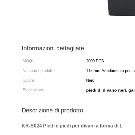
Informazioni dettagliate
MOQ:
2000 PCS
Nome del prodotto:
115 mm Arredamento per la 
piedi di plastica per letti
Colore:
Nero
Evidenziare:
piedi di divano neri
gam
,
Descrizione di prodotto
KR-S024 Piedi e piedi per divani a forma di L