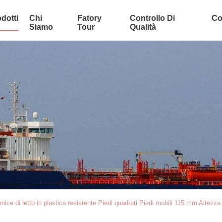
dotti
Chi
Fatory
Controllo Di
Co
Siamo
Tour
Qualità
rnice di letto in plastica resistente Piedi quadrati Piedi mobili 115 mm Altez