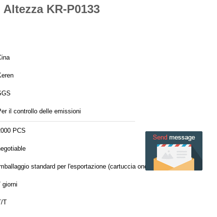
mm Altezza KR-P0133
Cina
Keren
SGS
er il controllo delle emissioni
2000 PCS
egotiable
mballaggio standard per l'esportazione (cartuccia ondulata) dimensione del
cartone: 65*50*47cm qty/
 giorni
T/T