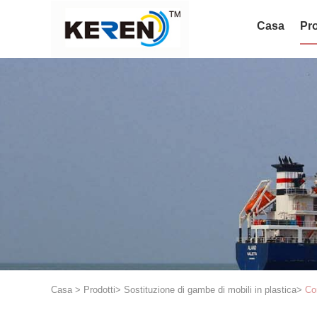
Casa
Pro
Casa
>
Prodotti
>
Sostituzione di gambe di mobili in plastica
>
Co