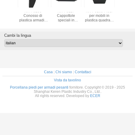
1 Piedi
KR-P0156
KR-P0127
KR-P0169 Piedi
KR-P016
madi di
Conosso di
Cappottole
per mobili in
Materiale 
esistenti,
plastica armadio
speciali in
plastica quadrata
Armadio 
r mobili
piedi 140 mm di
plastica, altezza
nera per armadi
Superficie
 a forma
altezza con
45 mm, mobili,
con elevata
Ridurr
 stabilità
bullone a vite
divani, gambe
resistenza alla
Vibraz
Cambi la lingua
facile da installare
corrosione
Casa
|
Chi siamo
|
Contattaci
Vista da tavolino
Porcellana piedi per armadi pesanti
fornitore. Copyright © 2019 - 2025
Shanghai Keren Plastic Industry Co., Ltd..
All rights reserved. Developed by
ECER