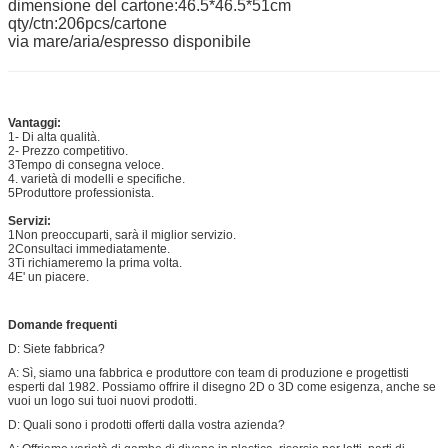
dimensione del cartone:46.5*46.5*51cm
qty/ctn:206pcs/cartone
via mare/aria/espresso disponibile
Vantaggi:
1- Di alta qualità.
2- Prezzo competitivo.
3Tempo di consegna veloce.
4. varietà di modelli e specifiche.
5Produttore professionista.
Servizi:
1Non preoccuparti, sarà il miglior servizio.
2Consultaci immediatamente.
3Ti richiameremo la prima volta.
4E' un piacere.
Domande frequenti
D: Siete fabbrica?
A: Sì, siamo una fabbrica e produttore con team di produzione e progettisti
esperti dal 1982. Possiamo offrire il disegno 2D o 3D come esigenza, anche se
vuoi un logo sui tuoi nuovi prodotti.
D: Quali sono i prodotti offerti dalla vostra azienda?