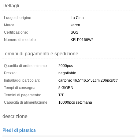
Dettagli
Luogo di origine:
La Cina
Marca:
keren
Certificazione:
SGS
Numero di modello:
KR-P0166W2
Termini di pagamento e spedizione
Quantità di ordine minimo:
2000pcs
Prezzo:
negotiable
Imballaggi particolari:
cartone: 46.5*46.5*51cm 206pcs/ctn
Tempi di consegna:
5 GIORNI
Termini di pagamento:
T/T
Capacità di alimentazione:
10000pcs settimana
descrizione
Piedi di plastica