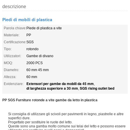
descrizione
Piedi di mobili di plastica
Parola chiave:
Piede di plastica a vite
Materiale:
PP
Certificazione:
SGS
Tipo:
rotondo
Utilizzatori:
Gambe di divano
MOQ:
2000 PCS
Diametro:
60 mm 45 mm
Altezza:
60 mm
Extensori per gambe da mobili da 45 mm
Evidenziare:
,
di larghezza superiore a 30 mm
SGS rising outlet bed
,
PP SGS Furniture rotonde a vite gambe da letto in plastica
Si consiglia di utilizzare gli scivoli per pavimenti in legno, piastrelle e altre
superfici dure.
Progettato per sostituire le ruote del letto.
Queste sono una gamba molto comune sui telai del letto e possono essere