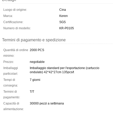
Luogo di origine:
Cina
Marca:
Keren
Certificazione:
SGS
Numero di modello:
KR-P0105
Termini di pagamento e spedizione
Quantità di ordine
2000 PCS
minimo:
Prezzo:
negotiable
Imballaggi
Imballaggio standard per l'esportazione (cartuccio
ondulato) 42*42*27cm 135pcs/t
particolari:
Tempi di
7 giorni
consegna:
Termini di
T/T
pagamento:
Capacità di
30000 pezzi a settimana
alimentazione: