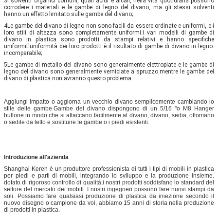
3I solventi organici comuni, quali acidi e alcali, nella vita quotidiana possono 
corrodere i materiali e le gambe di legno del divano, ma gli stessi solventi 
hanno un effetto limitato sulle gambe del divano;
4Le gambe del divano di legno non sono facili da essere ordinate e uniformi, e i 
loro stili di altezza sono completamente uniformi.i vari modelli di gambe di 
divano in plastica sono prodotti da stampi relativi e hanno specifiche 
uniformiL'uniformità dei loro prodotti è il risultato di gambe di divano in legno. 
incomparabile;
5Le gambe di metallo del divano sono generalmente elettroplate e le gambe di 
legno del divano sono generalmente verniciate a spruzzo.mentre le gambe del 
divano di plastica non avranno questo problema.
Aggiungi impatto o aggiorna un vecchio divano semplicemente cambiando lo
stile delle gambe.Gambe del divano dispongono di un 5/16 "o M8 Hanger
bullone in modo che si attaccano facilmente al divano, divano, sedia, ottomano
o sedile da letto e sostituire le gambe o i piedi esistenti.
Introduzione all'azienda
Shanghai Keren è un produttore professionista di tutti i tipi di mobili in plastica
per piedi e parti di mobili, integrando lo sviluppo e la produzione insieme.
dotato di rigoroso controllo di qualità,i nostri prodotti soddisfano lo standard del
settore del mercato dei mobili. I nostri ingegneri possono fare nuovi stampi da
soli. Possiamo fare qualsiasi produzione di plastica da iniezione secondo il
nuovo disegno o campione da voi, abbiamo 15 anni di storia nella produzione
di prodotti in plastica.