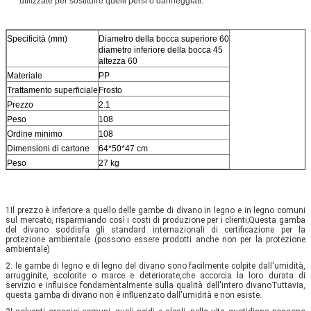
utilizzate per sostituire quelli persi o danneggiati.
Specificità (mm)
Diametro della bocca superiore 60
diametro inferiore della bocca 45
altezza 60
Materiale
PP
Trattamento superficiale
Frosto
Prezzo
2.1
Peso
108
Ordine minimo
108
Dimensioni di cartone
64*50*47 cm
Peso
27 kg
1Il prezzo è inferiore a quello delle gambe di divano in legno e in legno comuni 
sul mercato, risparmiando così i costi di produzione per i clienti;Questa gamba 
del divano soddisfa gli standard internazionali di certificazione per la 
protezione ambientale (possono essere prodotti anche non per la protezione 
ambientale)
2. le gambe di legno e di legno del divano sono facilmente colpite dall'umidità, 
arrugginite, scolorite o marce e deteriorate,che accorcia la loro durata di 
servizio e influisce fondamentalmente sulla qualità dell'intero divanoTuttavia, 
questa gamba di divano non è influenzato dall'umidità e non esiste.