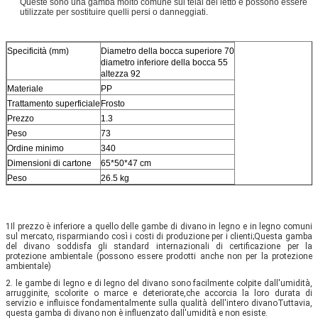
Queste sono una gamba molto comune sui telai del letto e possono essere
utilizzate per sostituire quelli persi o danneggiati.
Specificità (mm)
Diametro della bocca superiore 70
diametro inferiore della bocca 55
altezza 92
Materiale
PP
Trattamento superficiale
Frosto
Prezzo
1.3
Peso
73
Ordine minimo
340
Dimensioni di cartone
65*50*47 cm
Peso
26.5 kg
1Il prezzo è inferiore a quello delle gambe di divano in legno e in legno comuni 
sul mercato, risparmiando così i costi di produzione per i clienti;Questa gamba 
del divano soddisfa gli standard internazionali di certificazione per la 
protezione ambientale (possono essere prodotti anche non per la protezione 
ambientale)
2. le gambe di legno e di legno del divano sono facilmente colpite dall'umidità, 
arrugginite, scolorite o marce e deteriorate,che accorcia la loro durata di 
servizio e influisce fondamentalmente sulla qualità dell'intero divanoTuttavia, 
questa gamba di divano non è influenzato dall'umidità e non esiste.