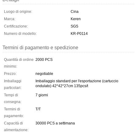
Luogo di origine:
Cina
Marca:
Keren
Certificazione:
SGS
Numero di modello:
KR-P0114
Termini di pagamento e spedizione
Quantità di ordine
2000 PCS
minimo:
Prezzo:
negotiable
Imballaggi
Imballaggio standard per l'esportazione (cartuccio
ondulato) 42*42*27cm 135pcs/t
particolari:
Tempi di
7 giorni
consegna:
Termini di
T/T
pagamento:
Capacità di
30000 PCS a settimana
alimentazione: