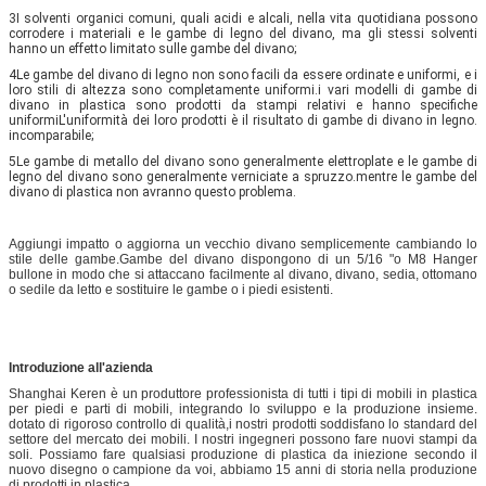
3I solventi organici comuni, quali acidi e alcali, nella vita quotidiana possono 
corrodere i materiali e le gambe di legno del divano, ma gli stessi solventi 
hanno un effetto limitato sulle gambe del divano;
4Le gambe del divano di legno non sono facili da essere ordinate e uniformi, e i 
loro stili di altezza sono completamente uniformi.i vari modelli di gambe di 
divano in plastica sono prodotti da stampi relativi e hanno specifiche 
uniformiL'uniformità dei loro prodotti è il risultato di gambe di divano in legno. 
incomparabile;
5Le gambe di metallo del divano sono generalmente elettroplate e le gambe di 
legno del divano sono generalmente verniciate a spruzzo.mentre le gambe del 
divano di plastica non avranno questo problema.
Aggiungi impatto o aggiorna un vecchio divano semplicemente cambiando lo
stile delle gambe.Gambe del divano dispongono di un 5/16 "o M8 Hanger
bullone in modo che si attaccano facilmente al divano, divano, sedia, ottomano
o sedile da letto e sostituire le gambe o i piedi esistenti.
Introduzione all'azienda
Shanghai Keren è un produttore professionista di tutti i tipi di mobili in plastica
per piedi e parti di mobili, integrando lo sviluppo e la produzione insieme.
dotato di rigoroso controllo di qualità,i nostri prodotti soddisfano lo standard del
settore del mercato dei mobili. I nostri ingegneri possono fare nuovi stampi da
soli. Possiamo fare qualsiasi produzione di plastica da iniezione secondo il
nuovo disegno o campione da voi, abbiamo 15 anni di storia nella produzione
di prodotti in plastica.