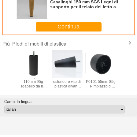
Casalinghi 150 mm SGS Legni di
supporto per il telaio del letto a
vite in legno
Continua
Piedi di mobili di plastica
Più
o divano
Polipropilene
60mm Decorative
Non tossico KR-
160 m
ca da 260
110mm 95g
estendere vite di
P0101 55mm 85g
diame
ituzione
sgabello da bar
plastica divano
Rimpiazzo di
superior
mobili
nero mobili in
divano letto
gambe di letto
plastica re
plastica piedi
gamba
armadio 
telaio de
Cambi la lingua