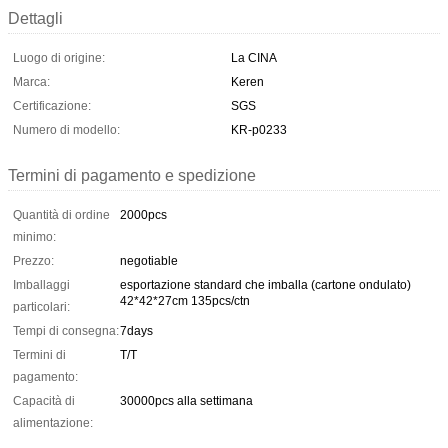
Dettagli
Luogo di origine:
La CINA
Marca:
Keren
Certificazione:
SGS
Numero di modello:
KR-p0233
Termini di pagamento e spedizione
Quantità di ordine
2000pcs
minimo:
Prezzo:
negotiable
Imballaggi
esportazione standard che imballa (cartone ondulato)
42*42*27cm 135pcs/ctn
particolari:
Tempi di consegna:
7days
Termini di
T/T
pagamento:
Capacità di
30000pcs alla settimana
alimentazione: