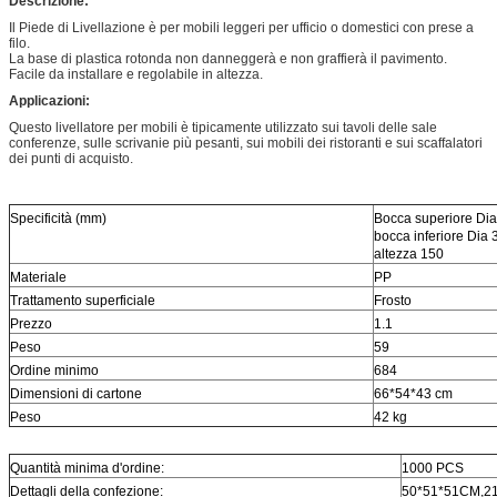
Descrizione:
Il Piede di Livellazione è per mobili leggeri per ufficio o domestici con prese a
filo.
La base di plastica rotonda non danneggerà e non graffierà il pavimento.
Facile da installare e regolabile in altezza.
Applicazioni:
Questo livellatore per mobili è tipicamente utilizzato sui tavoli delle sale
conferenze, sulle scrivanie più pesanti, sui mobili dei ristoranti e sui scaffalatori
dei punti di acquisto.
Specificità (mm)
Bocca superiore Dia
bocca inferiore Dia 
altezza 150
Materiale
PP
Trattamento superficiale
Frosto
Prezzo
1.1
Peso
59
Ordine minimo
684
Dimensioni di cartone
66*54*43 cm
Peso
42 kg
Quantità minima d'ordine:
1000 PCS
Dettagli della confezione:
50*51*51CM,2