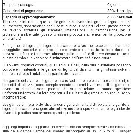
Tempo di consegna:
6 giorni
Condizioni di pagamento:
30% di anticipo
Capacità di approvvigionamento
4000 pezzi/set
1Il prezzo è inferiore a quello delle gambe di divano in legno e in legno comuni 
sul mercato, risparmiando così i costi di produzione per i clienti;Questa gamba 
del divano soddisfa gli standard internazionali di certificazione per la 
protezione ambientale (possono essere prodotti anche non per la protezione 
ambientale)
2. le gambe di legno e di legno del divano sono facilmente colpite dall'umidità, 
arrugginite, scolorite o marce e deteriorate,che accorcia la loro durata di 
servizio e influisce fondamentalmente sulla qualità dell'intero divanoTuttavia, 
questa gamba di divano non è influenzato dall'umidità e non esiste.
3I solventi organici comuni, quali acidi e alcali, nella vita quotidiana possono 
corrodere i materiali e le gambe di legno del divano, ma gli stessi solventi 
hanno un effetto limitato sulle gambe del divano;
4Le gambe del divano di legno non sono facili da essere ordinate e uniformi, e i 
loro stili di altezza sono completamente uniformi.i vari modelli di gambe di 
divano in plastica sono prodotti da stampi relativi e hanno specifiche 
uniformiL'uniformità dei loro prodotti è il risultato di gambe di divano in legno. 
incomparabile;
5Le gambe di metallo del divano sono generalmente elettroplate e le gambe di 
legno del divano sono generalmente verniciate a spruzzo.mentre le gambe del 
divano di plastica non avranno questo problema.
Aggiungi impatto o aggiorna un vecchio divano semplicemente cambiando lo
stile delle gambe.Gambe del divano dispongono di un 5/16 "o M8 Hanger