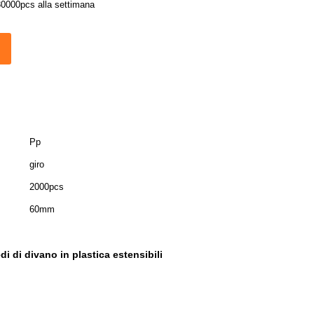
30000pcs alla settimana
Pp
giro
2000pcs
60mm
i di divano in plastica estensibili