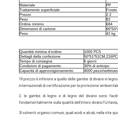
Materiale
PP
Trattamento superficiale
Frosto
Prezzo
2.2
Peso
82
Ordine minimo
684
Dimensioni di cartone
66*54*
Peso
42 kg
Quantità minima d'ordine:
1000 PCS
Dettagli della confezione:
50*51*51CM,216PC
Tempo di consegna:
6 giorni
Condizioni di pagamento:
30% di anticipo
Capacità di approvvigionamento
4000 pezzi/settiman
1Il prezzo è inferiore a quello delle gambe di divano in leg
internazionali di certificazione per la protezione ambient
2. le gambe di legno e di legno del divano sono facilme
fondamentalmente sulla qualità dell'intero divanoTuttavia,
3I solventi organici comuni, quali acidi e alcali, nella vita