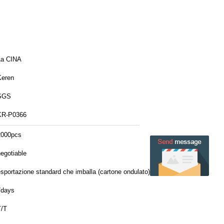
La CINA
Keren
SGS
KR-P0366
2000pcs
egotiable
esportazione standard che imballa (cartone ondulato) 42*42*27cm 135pcs/ctn
7days
T/T