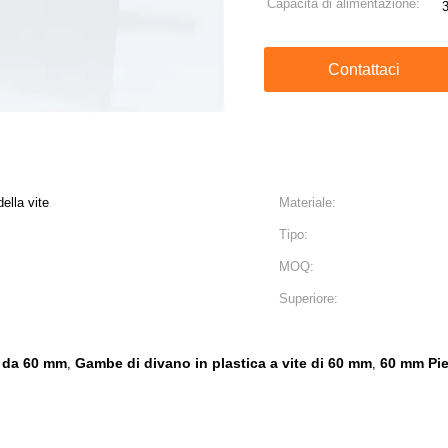
Capacità di alimentazione:
Contattaci
ella vite
Materiale:
Tipo:
MOQ:
Superiore:
e da 60 mm
Gambe di divano in plastica a vite di 60 mm
60 mm Pied
,
,