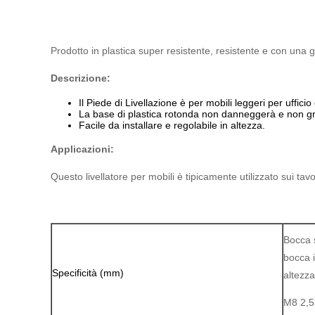
Prodotto in plastica super resistente, resistente e con una g
Descrizione:
Il Piede di Livellazione è per mobili leggeri per ufficio
La base di plastica rotonda non danneggerà e non gra
Facile da installare e regolabile in altezza.
Applicazioni:
Questo livellatore per mobili è tipicamente utilizzato sui tavol
Bocca 
bocca i
Specificità (mm)
altezz
M8 2,5