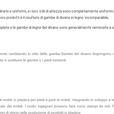
nate e uniformi, e i loro stili di altezza sono completamente uniformi.i 
oro prodotti è il risultato di gambe di divano in legno. incomparabile;
plate e le gambe di legno del divano sono generalmente verniciate a s
mente cambiando lo stile delle gambe.Gambe del divano dispongono d
o e sostituire le gambe o i piedi esistenti.
i mobili in plastica per piedi e parti di mobili, integrando lo sviluppo e 
cato dei mobili. I nostri ingegneri possono fare nuovi stampi da soli. 
 di storia nella produzione di prodotti in plastica.