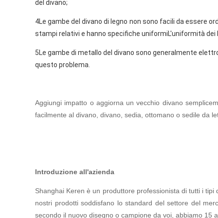
del divano;
4Le gambe del divano di legno non sono facili da essere ordi
stampi relativi e hanno specifiche uniformiL'uniformità dei l
5Le gambe di metallo del divano sono generalmente elettro
questo problema.
Aggiungi impatto o aggiorna un vecchio divano semplice
facilmente al divano, divano, sedia, ottomano o sedile da lett
Introduzione all'azienda
Shanghai Keren è un produttore professionista di tutti i tipi d
nostri prodotti soddisfano lo standard del settore del mer
secondo il nuovo disegno o campione da voi, abbiamo 15 anni