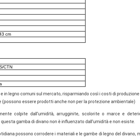
43 cm
S/CTN
a
no e in legno comuni sul mercato, risparmiando così i costi di produzione
ale (possono essere prodotti anche non per la protezione ambientale)
nte colpite dall'umidità, arrugginite, scolorite o marce e deterior
 questa gamba di divano non è influenzato dall'umidità e non esiste.
 quotidiana possono corrodere i materiali e le gambe di legno del divano,