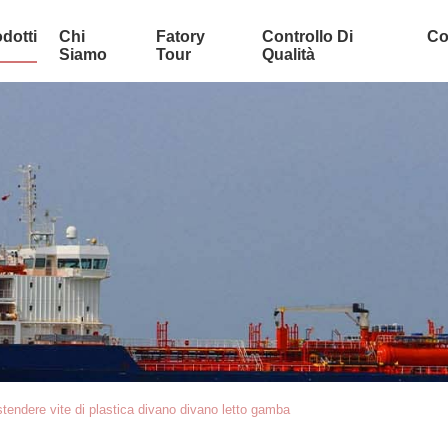
dotti
Chi
Fatory
Controllo Di
Co
Siamo
Tour
Qualità
endere vite di plastica divano divano letto gamba