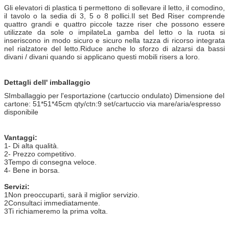
Gli elevatori di plastica ti permettono di sollevare il letto, il comodino,
il tavolo o la sedia di 3, 5 o 8 pollici.Il set Bed Riser comprende
quattro grandi e quattro piccole tazze riser che possono essere
utilizzate da sole o impilateLa gamba del letto o la ruota si
inseriscono in modo sicuro e sicuro nella tazza di ricorso integrata
nel rialzatore del letto.Riduce anche lo sforzo di alzarsi da bassi
divani / divani quando si applicano questi mobili risers a loro.
Dettagli dell' imballaggio
S
Imballaggio per l'esportazione (cartuccio ondulato) Dimensione del
cartone: 51*51*45cm qty/ctn:9 set/cartuccio via mare/aria/espresso
disponibile
Vantaggi:
1- Di alta qualità.
2- Prezzo competitivo.
3Tempo di consegna veloce.
4- Bene in borsa.
Servizi:
1Non preoccuparti, sarà il miglior servizio.
2Consultaci immediatamente.
3Ti richiameremo la prima volta.