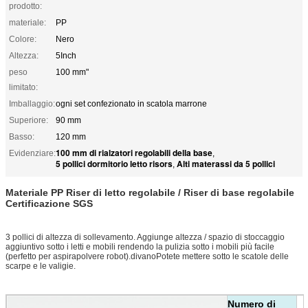
prodotto:
materiale:
PP
Colore:
Nero
Altezza:
5Inch
peso
100 mm"
limitato:
Imballaggio:
ogni set confezionato in scatola marrone
Superiore:
90 mm
Basso:
120 mm
100 mm di rialzatori regolabili della base
Evidenziare:
,
5 pollici dormitorio letto risors
Alti materassi da 5 pollici
,
Materiale PP Riser di letto regolabile / Riser di base regolabile
Certificazione SGS
3 pollici di altezza di sollevamento. Aggiunge altezza / spazio di stoccaggio
aggiuntivo sotto i letti e mobili rendendo la pulizia sotto i mobili più facile
(perfetto per aspirapolvere robot).divanoPotete mettere sotto le scatole delle
scarpe e le valigie.
Numero di