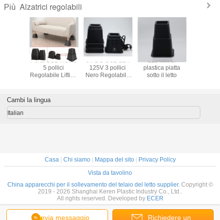
Alzatrici regolabili
Più
iendly
Porta USB ROHS
5V DC USB 12A
223 mm di
SGS Mate
 forma di
5 pollici
125V 3 pollici
plastica piatta
ad alta pr
m 4pcs
Regolabile Lifting
Nero Regolabile
sotto il letto
4PCS 
di base
letto pesante
Lift letto riser
Extender
abile
mobili da
Cambi la lingua
Italian
Casa
|
Chi siamo
|
Mappa del sito
|
Privacy Policy
Vista da tavolino
China apparecchi per il sollevamento del telaio del letto supplier.
Copyright ©
2019 - 2026 Shanghai Keren Plastic Industry Co., Ltd..
All rights reserved. Developed by
ECER
Invia messaggio
Richiedere un