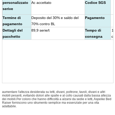
personalizzato
A
c accettato
Codice SGS
serive
Termine di
Deposito del 30% e saldo del
Pagamento
pagamento
70% contro BL
Dettagli del
89,9 serie/t
Tempo di
10
pacchetto
consegna
co
aumentare l'altezza desiderata su letti, divani, poltrone, tavoli, divani e altri
mobili pesanti, evitando dolori alle spalle e al collo causati dalla bassa altezza
dei mobili.Per coloro che hanno difficoltà a alzarsi da sedie e letti, Aspeike Bed
Raiser forniscono uno strumento semplice ma essenziale per una vita
adattabile.