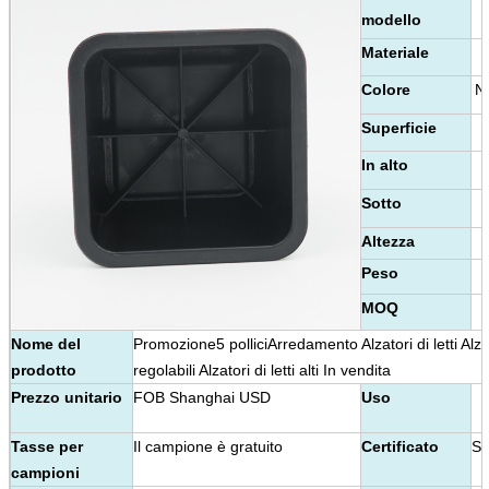
modello
Materiale
Colore
Ne
Superficie
In alto
Sotto
Altezza
Peso
MOQ
Nome del
Promozione
5 pollici
Arredamento Alzatori di letti Alzato
prodotto
regolabili Alzatori di letti alti In vendita
Prezzo unitario
FOB Shanghai USD
Uso
Tasse per
Il campione è gratuito
Certificato
S
campioni