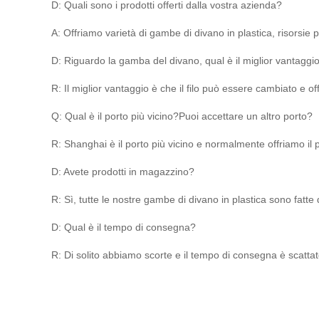
D: Quali sono i prodotti offerti dalla vostra azienda?
A: Offriamo varietà di gambe di divano in plastica, risorsie p
D: Riguardo la gamba del divano, qual è il miglior vantaggi
R: Il miglior vantaggio è che il filo può essere cambiato e 
Q: Qual è il porto più vicino?Puoi accettare un altro porto?
R: Shanghai è il porto più vicino e normalmente offriamo i
D: Avete prodotti in magazzino?
R: Sì, tutte le nostre gambe di divano in plastica sono fatte
D: Qual è il tempo di consegna?
R: Di solito abbiamo scorte e il tempo di consegna è scatta