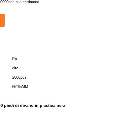
30000pcs alla settimana
Pp
giro
2000pcs
65*65MM
 piedi di divano in plastica nera