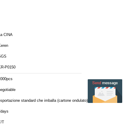
La CINA
Keren
SGS
KR-P0150
2000pcs
egotiable
esportazione standard che imballa (cartone ondulato) 66*54*43cm 735pcs/ctn
7days
T/T