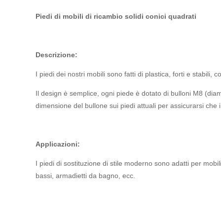
Piedi di mobili di ricambio solidi conici quadrati
Descrizione:
I piedi dei nostri mobili sono fatti di plastica, forti e stabili
Il design è semplice, ogni piede è dotato di bulloni M8 (dia
dimensione del bullone sui piedi attuali per assicurarsi che i
Applicazioni:
I piedi di sostituzione di stile moderno sono adatti per mobili 
bassi, armadietti da bagno, ecc.