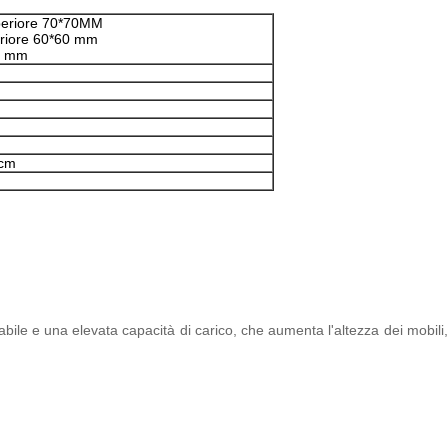
periore 70*70MM
eriore 60*60 mm
5 mm
 cm
abile e una elevata capacità di carico, che aumenta l'altezza dei mobili, fo