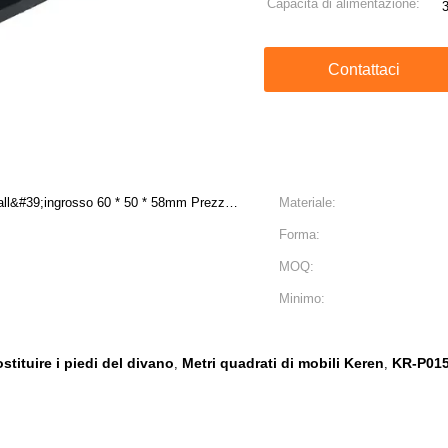
Capacità di alimentazione:
Contattaci
 all&#39;ingrosso 60 * 50 * 58mm Prezzo
Materiale:
 in
Forma:
MOQ:
Minimo:
stituire i piedi del divano
Metri quadrati di mobili Keren
KR-P0150
,
,