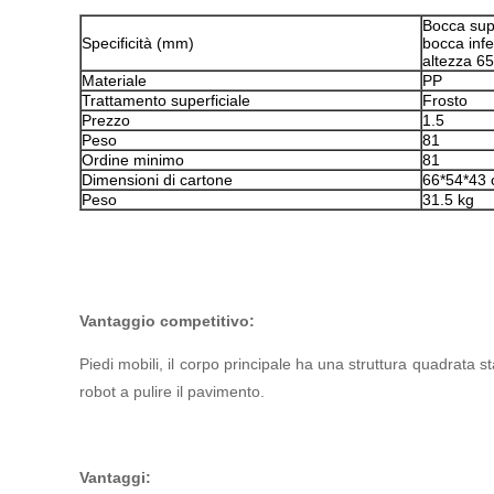
Bocca su
Specificità (mm)
bocca inf
altezza 6
Materiale
PP
Trattamento superficiale
Frosto
Prezzo
1.5
Peso
81
Ordine minimo
81
Dimensioni di cartone
66*54*43
Peso
31.5 kg
Vantaggio competitivo:
Piedi mobili, il corpo principale ha una struttura quadrata st
robot a pulire il pavimento.
Vantaggi: