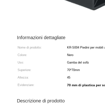
Informazioni dettagliate
Nome di prodotto:
KR-S004 Piedini per mobili
di fabbrica Piedini per divani
Colore:
Nero
Uso:
Gamba del sofà
Superiore:
70*70mm
Altezza:
45
Evidenziare:
70 mm di plastica per so
Descrizione di prodotto