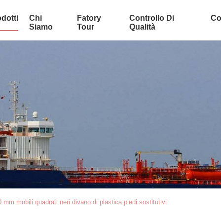
dotti
Chi
Fatory
Controllo Di
Co
Siamo
Tour
Qualità
0 mm mobili quadrati neri divano di plastica piedi sostitutivi