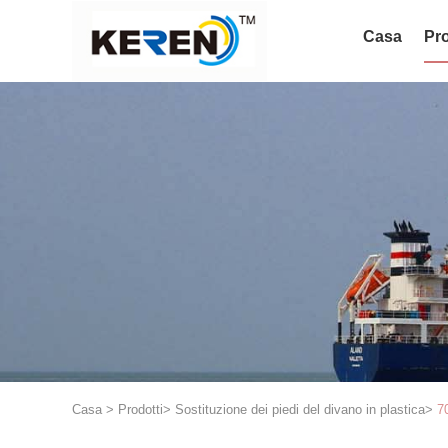
Casa
Pro
Casa
>
Prodotti
>
Sostituzione dei piedi del divano in plastica
>
7