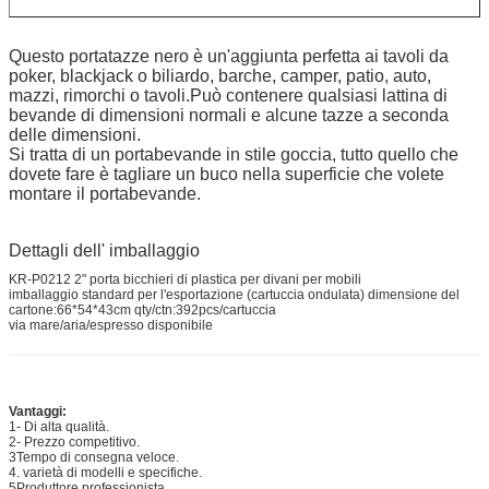
Questo portatazze nero è un'aggiunta perfetta ai tavoli da
poker, blackjack o biliardo, barche, camper, patio, auto,
mazzi, rimorchi o tavoli.Può contenere qualsiasi lattina di
bevande di dimensioni normali e alcune tazze a seconda
delle dimensioni.
Si tratta di un portabevande in stile goccia, tutto quello che
dovete fare è tagliare un buco nella superficie che volete
montare il portabevande.
Dettagli dell' imballaggio
KR-P0212 2" porta bicchieri di plastica per divani per mobili
imballaggio standard per l'esportazione (cartuccia ondulata) dimensione del
cartone:66*54*43cm qty/ctn:392pcs/cartuccia
via mare/aria/espresso disponibile
Vantaggi:
1- Di alta qualità.
2- Prezzo competitivo.
3Tempo di consegna veloce.
4. varietà di modelli e specifiche.
5Produttore professionista.