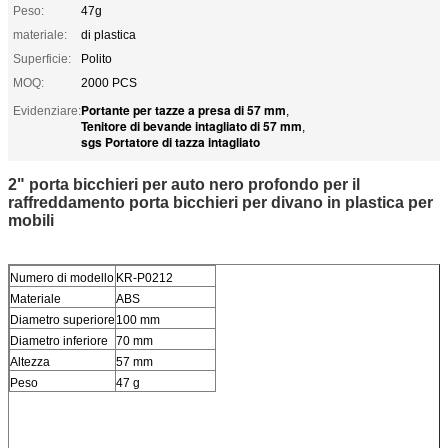
Peso:
47g
materiale:
di plastica
Superficie:
Polito
MOQ:
2000 PCS
Portante per tazze a presa di 57 mm
Evidenziare:
,
Tenitore di bevande intagliato di 57 mm
,
sgs Portatore di tazza intagliato
2" porta bicchieri per auto nero profondo per il
raffreddamento porta bicchieri per divano in plastica per
mobili
Numero di modello
KR-P0212
Materiale
ABS
Diametro superiore
100 mm
Diametro inferiore
70 mm
Altezza
57 mm
Peso
47 g