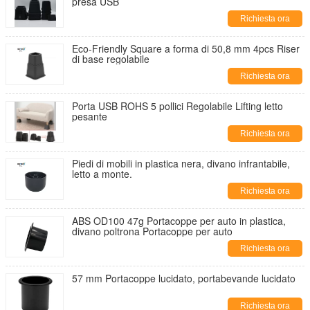
presa USB
Richiesta ora
Eco-Friendly Square a forma di 50,8 mm 4pcs Riser
di base regolabile
Richiesta ora
Porta USB ROHS 5 pollici Regolabile Lifting letto
pesante
Richiesta ora
Piedi di mobili in plastica nera, divano infrantabile,
letto a monte.
Richiesta ora
ABS OD100 47g Portacoppe per auto in plastica,
divano poltrona Portacoppe per auto
Richiesta ora
57 mm Portacoppe lucidato, portabevande lucidato
Richiesta ora