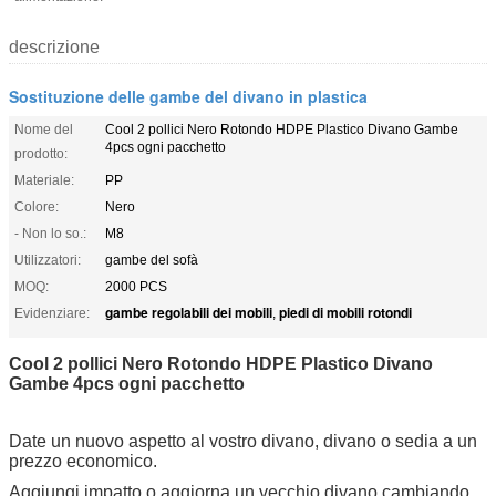
descrizione
Sostituzione delle gambe del divano in plastica
Nome del
Cool 2 pollici Nero Rotondo HDPE Plastico Divano Gambe
4pcs ogni pacchetto
prodotto:
Materiale:
PP
Colore:
Nero
- Non lo so.:
M8
Utilizzatori:
gambe del sofà
MOQ:
2000 PCS
gambe regolabili dei mobili
piedi di mobili rotondi
Evidenziare:
,
Cool 2 pollici Nero Rotondo HDPE Plastico Divano
Gambe 4pcs ogni pacchetto
Date un nuovo aspetto al vostro divano, divano o sedia a un
prezzo economico.
Aggiungi impatto o aggiorna un vecchio divano cambiando