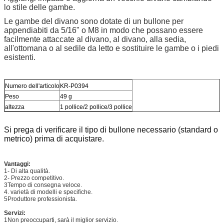
lo stile delle gambe.
Le gambe del divano sono dotate di un bullone per
appendiabiti da 5/16" o M8 in modo che possano essere
facilmente attaccate al divano, al divano, alla sedia,
all'ottomana o al sedile da letto e sostituire le gambe o i piedi
esistenti.
Numero dell'articolo
KR-P0394
Peso
49 g
altezza
1 pollice/2 pollice/3 pollice
Si prega di verificare il tipo di bullone necessario (standard o
metrico) prima di acquistare.
Vantaggi:
1- Di alta qualità.
2- Prezzo competitivo.
3Tempo di consegna veloce.
4. varietà di modelli e specifiche.
5Produttore professionista.
Servizi:
1Non preoccuparti, sarà il miglior servizio.