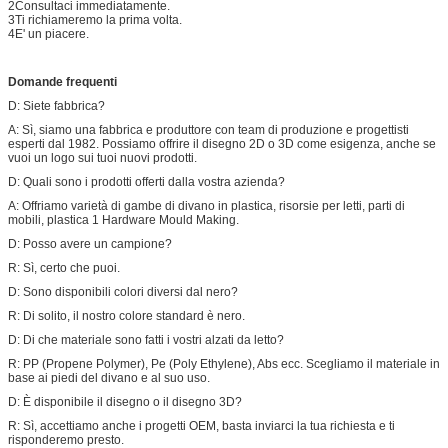
2Consultaci immediatamente.
3Ti richiameremo la prima volta.
4E' un piacere.
Domande frequenti
D: Siete fabbrica?
A: Sì, siamo una fabbrica e produttore con team di produzione e progettisti
esperti dal 1982. Possiamo offrire il disegno 2D o 3D come esigenza, anche se
vuoi un logo sui tuoi nuovi prodotti.
D: Quali sono i prodotti offerti dalla vostra azienda?
A: Offriamo varietà di gambe di divano in plastica, risorsie per letti, parti di
mobili, plastica 1 Hardware Mould Making.
D: Posso avere un campione?
R: Sì, certo che puoi.
D: Sono disponibili colori diversi dal nero?
R: Di solito, il nostro colore standard è nero.
D: Di che materiale sono fatti i vostri alzati da letto?
R: PP (Propene Polymer), Pe (Poly Ethylene), Abs ecc. Scegliamo il materiale in
base ai piedi del divano e al suo uso.
D: È disponibile il disegno o il disegno 3D?
R: Sì, accettiamo anche i progetti OEM, basta inviarci la tua richiesta e ti
risponderemo presto.