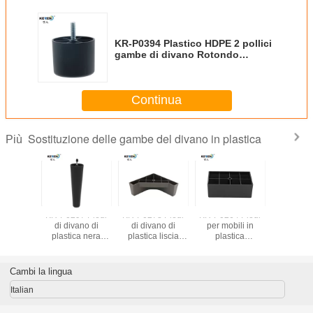
KR-P0394 Plastico HDPE 2 pollici
gambe di divano Rotondo
2000PCS Quick Fitting 49g Peso
Continua
Sostituzione delle gambe del divano in plastica
Più
297W1
KR-P0297 Piedi
KR-P0278 Piedi
KR-P0264 Piedi
KR-P04
rotondo
di divano di
di divano di
per mobili in
Materiale 
gambe di
plastica nera
plastica liscia
plastica
Sofa G
m di
sostituzione 200
sostituzione, Piedi
resistente, gambe
Sostitu
facile da
mm di altezza con
di divano
regolabili in
380mm A
e Grano di
bullone No Noise
triangolari
altezza da 55 mm
Per la pro
Cambi la lingua
gno
moderni
dei mo
Italian