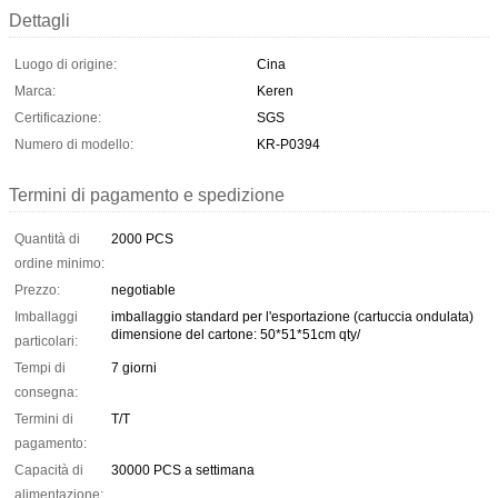
Dettagli
Luogo di origine:
Cina
Marca:
Keren
Certificazione:
SGS
Numero di modello:
KR-P0394
Termini di pagamento e spedizione
Quantità di
2000 PCS
ordine minimo:
Prezzo:
negotiable
Imballaggi
imballaggio standard per l'esportazione (cartuccia ondulata)
dimensione del cartone: 50*51*51cm qty/
particolari:
Tempi di
7 giorni
consegna:
Termini di
T/T
pagamento:
Capacità di
30000 PCS a settimana
alimentazione: