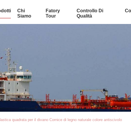
dotti
Chi
Fatory
Controllo Di
Co
Siamo
Tour
Qualità
stica quadrata per il divano Cornice di legno naturale colore antiscivolo