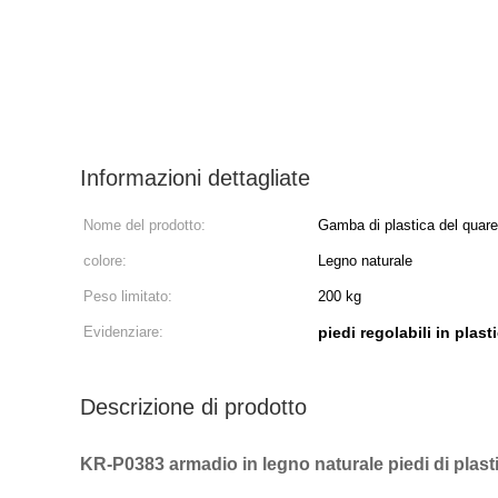
Informazioni dettagliate
Nome del prodotto:
Gamba di plastica del quare 
KR-P0383 per il sofà
colore:
Legno naturale
Peso limitato:
200 kg
Evidenziare:
piedi regolabili in plas
Descrizione di prodotto
KR-P0383 armadio in legno naturale piedi di plast