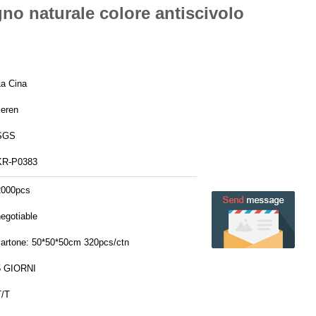
gno naturale colore antiscivolo
La Cina
keren
SGS
KR-P0383
2000pcs
egotiable
cartone: 50*50*50cm 320pcs/ctn
5 GIORNI
T/T