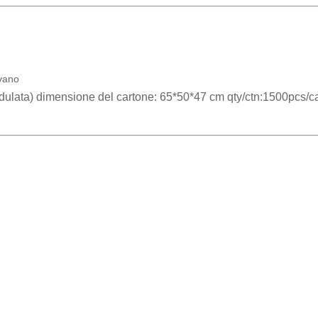
ivano
ndulata) dimensione del cartone: 65*50*47 cm qty/ctn:1500pcs/c