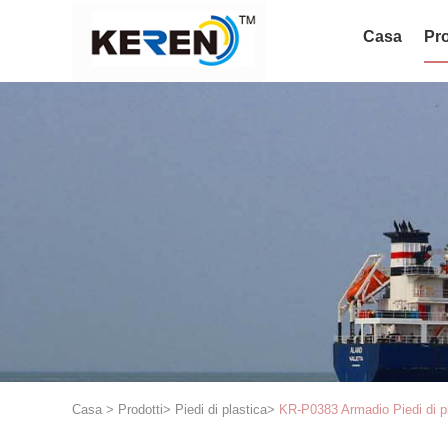
Casa
Pro
Casa
>
Prodotti
>
Piedi di plastica
>
KR-P0383 Armadio Piedi di pla