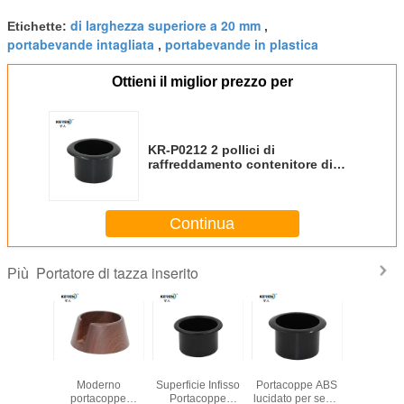
di larghezza superiore a 20 mm
Etichette:
,
portabevande intagliata
portabevande in plastica
,
Ottieni il miglior prezzo per
KR-P0212 2 pollici di
raffreddamento contenitore di
bicchiere intagliato materiale di
plastica per mobili nero profondo
Continua
Portatore di tazza inserito
Più
S006
KR-P0280
KR-P0222 Matt
KR-P0162
ABS OD1
ore di
Moderno
Superficie Infisso
Portacoppe ABS
Portacop
 nero per
portacoppe
Portacoppe
lucidato per sedie
auto in pl