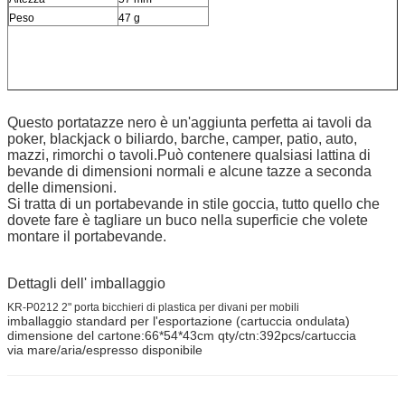
Peso
47 g
Questo portatazze nero è un'aggiunta perfetta ai tavoli da
poker, blackjack o biliardo, barche, camper, patio, auto,
mazzi, rimorchi o tavoli.Può contenere qualsiasi lattina di
bevande di dimensioni normali e alcune tazze a seconda
delle dimensioni.
Si tratta di un portabevande in stile goccia, tutto quello che
dovete fare è tagliare un buco nella superficie che volete
montare il portabevande.
Dettagli dell' imballaggio
KR-P0212 2" porta bicchieri di plastica per divani per mobili
imballaggio standard per l'esportazione (cartuccia ondulata)
dimensione del cartone:66*54*43cm qty/ctn:392pcs/cartuccia
via mare/aria/espresso disponibile