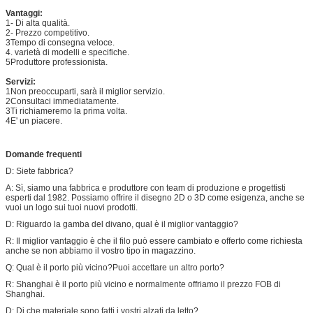
Vantaggi:
1- Di alta qualità.
2- Prezzo competitivo.
3Tempo di consegna veloce.
4. varietà di modelli e specifiche.
5Produttore professionista.
Servizi:
1Non preoccuparti, sarà il miglior servizio.
2Consultaci immediatamente.
3Ti richiameremo la prima volta.
4E' un piacere.
Domande frequenti
D: Siete fabbrica?
A: Sì, siamo una fabbrica e produttore con team di produzione e progettisti
esperti dal 1982. Possiamo offrire il disegno 2D o 3D come esigenza, anche se
vuoi un logo sui tuoi nuovi prodotti.
D: Riguardo la gamba del divano, qual è il miglior vantaggio?
R: Il miglior vantaggio è che il filo può essere cambiato e offerto come richiesta
anche se non abbiamo il vostro tipo in magazzino.
Q: Qual è il porto più vicino?Puoi accettare un altro porto?
R: Shanghai è il porto più vicino e normalmente offriamo il prezzo FOB di
Shanghai.
D: Di che materiale sono fatti i vostri alzati da letto?