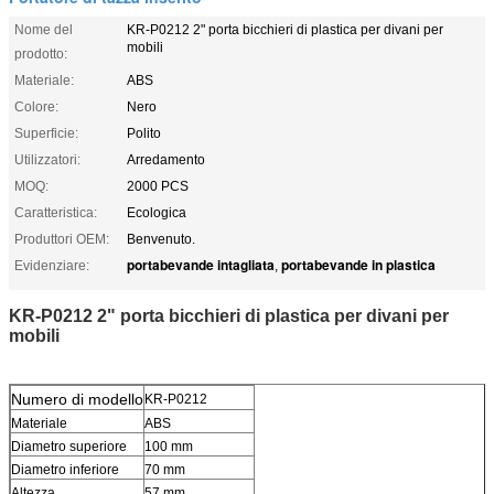
Nome del
KR-P0212 2" porta bicchieri di plastica per divani per
mobili
prodotto:
Materiale:
ABS
Colore:
Nero
Superficie:
Polito
Utilizzatori:
Arredamento
MOQ:
2000 PCS
Caratteristica:
Ecologica
Produttori OEM:
Benvenuto.
portabevande intagliata
portabevande in plastica
Evidenziare:
,
KR-P0212 2" porta bicchieri di plastica per divani per
mobili
Numero di modello
KR-P0212
Materiale
ABS
Diametro superiore
100 mm
Diametro inferiore
70 mm
Altezza
57 mm