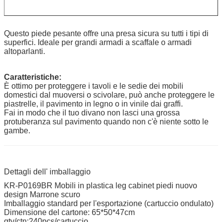
Questo piede pesante offre una presa sicura su tutti i tipi di
superfici. Ideale per grandi armadi a scaffale o armadi
altoparlanti.
Caratteristiche:
È ottimo per proteggere i tavoli e le sedie dei mobili
domestici dal muoversi o scivolare, può anche proteggere le
piastrelle, il pavimento in legno o in vinile dai graffi.
Fai in modo che il tuo divano non lasci una grossa
protuberanza sul pavimento quando non c'è niente sotto le
gambe.
Dettagli dell' imballaggio
KR-P0169BR Mobili in plastica leg cabinet piedi nuovo
design Marrone scuro
Imballaggio standard per l'esportazione (cartuccio ondulato)
Dimensione del cartone: 65*50*47cm
qty/ctn:240pcs/cartuccio