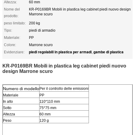
Altezza:
60 mm
Nome del
KR-P0169BR Mobili in plastica leg cabinet piedi nuovo design
Marrone scuro
prodotto:
peso limitato:
200 kg
Tipo:
piedi di armadio
Materiale:
PP
Colore:
Marrone scuro
piedi regolabili in plastica per armadi
gambe di plastica
Evidenziare:
,
KR-P0169BR Mobili in plastica leg cabinet piedi nuovo
design Marrone scuro
Numero di modello
Per il controllo delle emissioni
Materiale
PP
In alto
110*110 mm
Sotto
75*75 mm
Altezza
60 mm
Peso
120 g