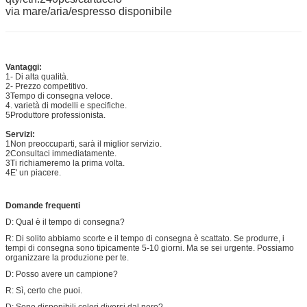
via mare/aria/espresso disponibile
Vantaggi:
1- Di alta qualità.
2- Prezzo competitivo.
3Tempo di consegna veloce.
4. varietà di modelli e specifiche.
5Produttore professionista.
Servizi:
1Non preoccuparti, sarà il miglior servizio.
2Consultaci immediatamente.
3Ti richiameremo la prima volta.
4E' un piacere.
Domande frequenti
D: Qual è il tempo di consegna?
R: Di solito abbiamo scorte e il tempo di consegna è scattato. Se produrre, i
tempi di consegna sono tipicamente 5-10 giorni. Ma se sei urgente. Possiamo
organizzare la produzione per te.
D: Posso avere un campione?
R: Sì, certo che puoi.
D: Sono disponibili colori diversi dal nero?