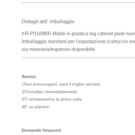
Dettagli dell' imballaggio
KR-P0169BR Mobili in plastica leg cabinet piedi nu
Imballaggio standard per l'esportazione (cartuccio o
via mare/aria/espresso disponibile
Servizi:
1Non preoccuparti, sarà il miglior servizio.
2Consultaci immediatamente.
3Ti richiameremo la prima volta.
4E' un piacere.
Domande frequenti