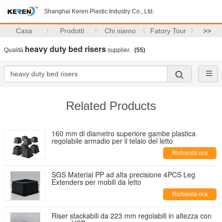
Shanghai Keren Plastic Industry Co., Ltd.
Casa
Prodotti
Chi siamo
Fatory Tour
>>
heavy duty bed risers
Qualità
supplier.
(55)
Related Products
160 mm di diametro superiore gambe plastica
regolabile armadio per il telaio del letto
Richiesta ora
SGS Material PP ad alta precisione 4PCS Leg
Extenders per mobili da letto
Richiesta ora
Riser stackabili da 223 mm regolabili in altezza con