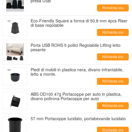
presa USB
Richiesta ora
Eco-Friendly Square a forma di 50,8 mm 4pcs Riser
di base regolabile
Richiesta ora
Porta USB ROHS 5 pollici Regolabile Lifting letto
pesante
Richiesta ora
Piedi di mobili in plastica nera, divano infrantabile,
letto a monte.
Richiesta ora
ABS OD100 47g Portacoppe per auto in plastica,
divano poltrona Portacoppe per auto
Richiesta ora
57 mm Portacoppe lucidato, portabevande lucidato
Richiesta ora