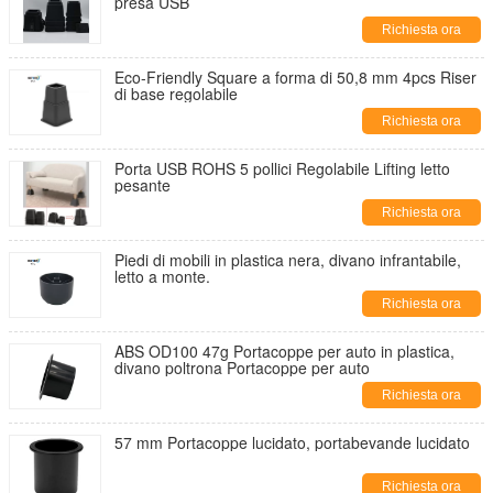
presa USB
Richiesta ora
Eco-Friendly Square a forma di 50,8 mm 4pcs Riser
di base regolabile
Richiesta ora
Porta USB ROHS 5 pollici Regolabile Lifting letto
pesante
Richiesta ora
Piedi di mobili in plastica nera, divano infrantabile,
letto a monte.
Richiesta ora
ABS OD100 47g Portacoppe per auto in plastica,
divano poltrona Portacoppe per auto
Richiesta ora
57 mm Portacoppe lucidato, portabevande lucidato
Richiesta ora