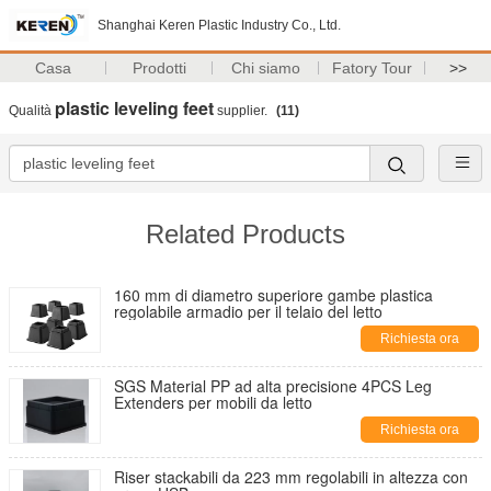
Shanghai Keren Plastic Industry Co., Ltd.
Casa
Prodotti
Chi siamo
Fatory Tour
>>
plastic leveling feet
Qualità
supplier.
(11)
Related Products
160 mm di diametro superiore gambe plastica
regolabile armadio per il telaio del letto
Richiesta ora
SGS Material PP ad alta precisione 4PCS Leg
Extenders per mobili da letto
Richiesta ora
Riser stackabili da 223 mm regolabili in altezza con