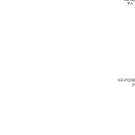
KR-P0296W
P