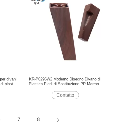
per divani
KR-P0296W2 Moderno Disegno Divano di
 di plastica
Plastica Piedi di Sostituzione PP Marrone
Colore 150mm altezza
Contatto
6
7
8