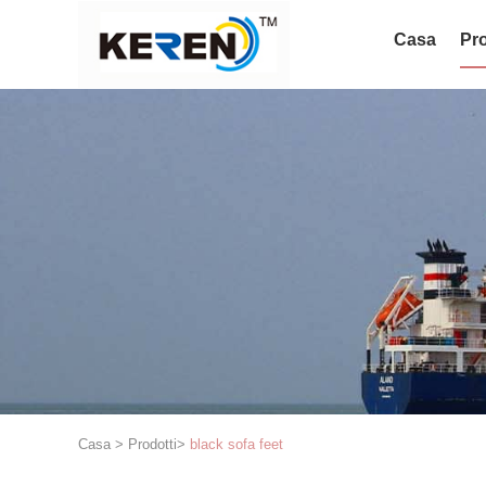
Casa
Pro
Casa
>
Prodotti
>
black sofa feet