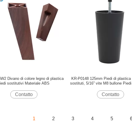
2 Divano di colore legno di plastica
KR-P0148 125mm Piedi di plastica 
iedi sostitutivi Materiale ABS
sostituti, 5/16'' vite M8 bullone Piedi
per divani
Contatto
Contatto
1
2
3
4
5