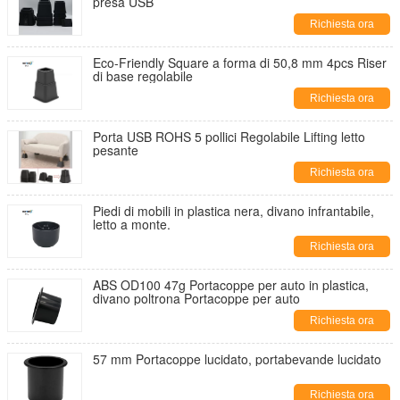
presa USB
Richiesta ora
Eco-Friendly Square a forma di 50,8 mm 4pcs Riser
di base regolabile
Richiesta ora
Porta USB ROHS 5 pollici Regolabile Lifting letto
pesante
Richiesta ora
Piedi di mobili in plastica nera, divano infrantabile,
letto a monte.
Richiesta ora
ABS OD100 47g Portacoppe per auto in plastica,
divano poltrona Portacoppe per auto
Richiesta ora
57 mm Portacoppe lucidato, portabevande lucidato
Richiesta ora