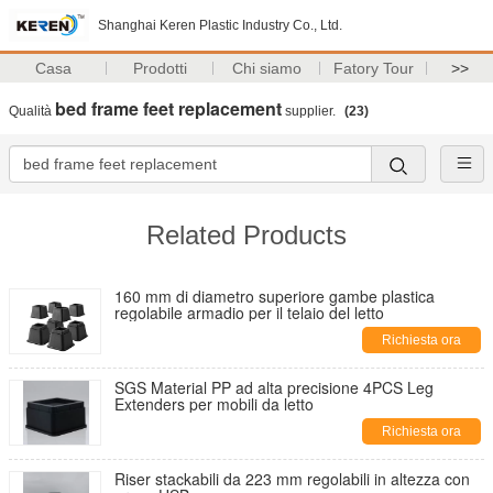
Shanghai Keren Plastic Industry Co., Ltd.
Casa
Prodotti
Chi siamo
Fatory Tour
>>
bed frame feet replacement
Qualità
supplier.
(23)
Related Products
160 mm di diametro superiore gambe plastica
regolabile armadio per il telaio del letto
Richiesta ora
SGS Material PP ad alta precisione 4PCS Leg
Extenders per mobili da letto
Richiesta ora
Riser stackabili da 223 mm regolabili in altezza con